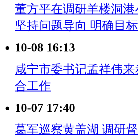
董方平在调研羊楼洞港
坚持问题导向 明确目
10-08 16:13
咸宁市委书记孟祥伟来
合工作
10-07 17:40
葛军巡察黄盖湖 调研