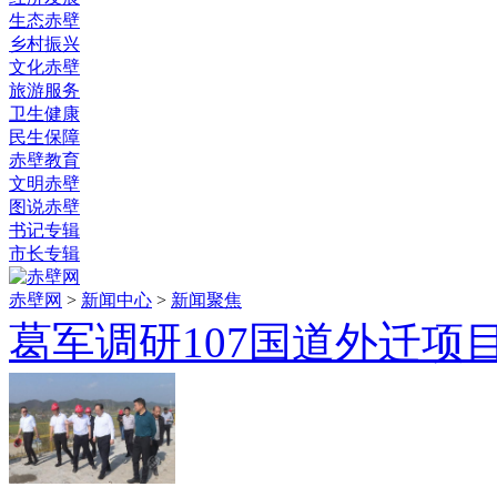
生态赤壁
乡村振兴
文化赤壁
旅游服务
卫生健康
民生保障
赤壁教育
文明赤壁
图说赤壁
书记专辑
市长专辑
赤壁网
>
新闻中心
>
新闻聚焦
葛军调研107国道外迁项