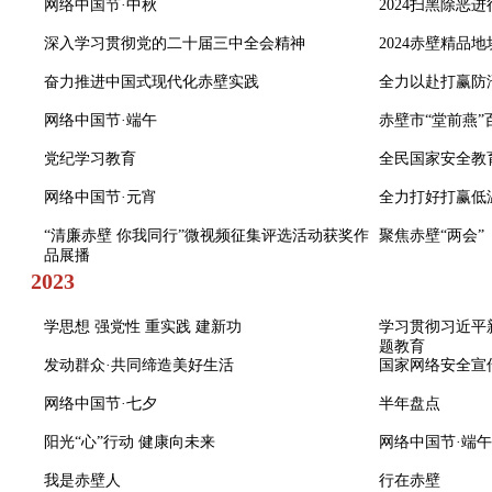
网络中国节·中秋
2024扫黑除恶
深入学习贯彻党的二十届三中全会精神
2024赤壁精品
奋力推进中国式现代化赤壁实践
全力以赴打赢防
网络中国节·端午
赤壁市“堂前燕”
党纪学习教育
全民国家安全教
网络中国节·元宵
全力打好打赢低
“清廉赤壁 你我同行”微视频征集评选活动获奖作
聚焦赤壁“两会”
品展播
2023
学思想 强党性 重实践 建新功
学习贯彻习近平
题教育
发动群众·共同缔造美好生活
国家网络安全宣
网络中国节·七夕
半年盘点
阳光“心”行动 健康向未来
网络中国节·端午
我是赤壁人
行在赤壁