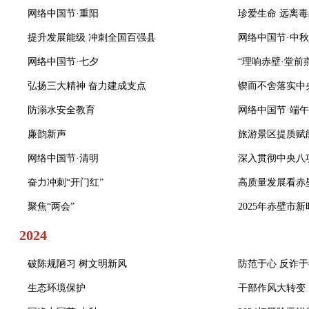
网络中国节·重阳
珍爱生命 远离
提升发展能级 冲刺全国百强县
网络中国节·中秋
网络中国节·七夕
“理响赤壁·堂前
弘扬三大精神 奋力建成支点
锲而不舍落实中
防溺水安全教育
网络中国节·端午
廉韵新声
旅游景区提质赋
网络中国节·清明
深入贯彻中央八
奋力冲刺“开门红”
高质量发展看赤
聚焦“两会”
2025年赤壁市
2024
破陈规陋习 树文明新风
防范于心 反诈
生态环境保护
干部作风大转变