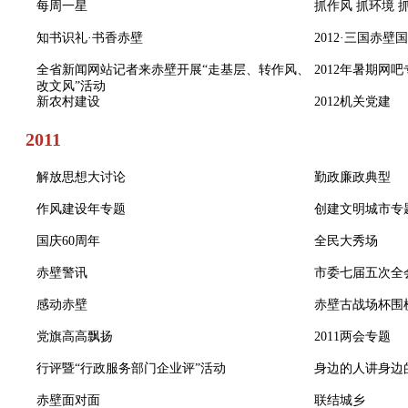
每周一星
抓作风 抓环境 
知书识礼·书香赤壁
2012·三国赤
全省新闻网站记者来赤壁开展“走基层、转作风、
2012年暑期网
改文风”活动
新农村建设
2012机关党建
2011
解放思想大讨论
勤政廉政典型
作风建设年专题
创建文明城市专
国庆60周年
全民大秀场
赤壁警讯
市委七届五次全
感动赤壁
赤壁古战场杯围
党旗高高飘扬
2011两会专题
行评暨“行政服务部门企业评”活动
身边的人讲身边
赤壁面对面
联结城乡