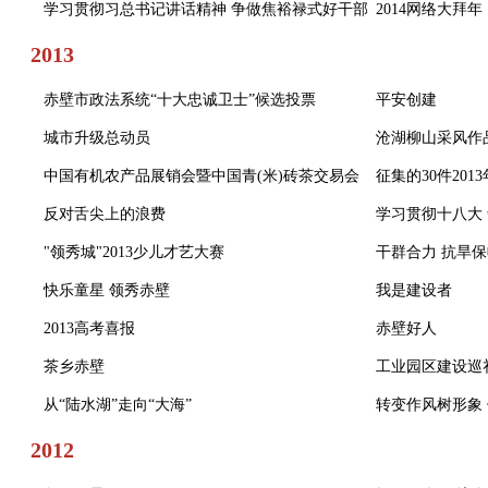
学习贯彻习总书记讲话精神 争做焦裕禄式好干部
2014网络大拜年
2013
赤壁市政法系统“十大忠诚卫士”候选投票
平安创建
城市升级总动员
沧湖柳山采风作
中国有机农产品展销会暨中国青(米)砖茶交易会
征集的30件20
反对舌尖上的浪费
学习贯彻十八大
"领秀城"2013少儿才艺大赛
干群合力 抗旱
快乐童星 领秀赤壁
我是建设者
2013高考喜报
赤壁好人
茶乡赤壁
工业园区建设巡
从“陆水湖”走向“大海”
转变作风树形象
2012