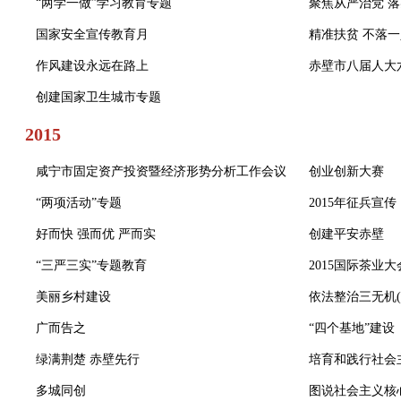
“两学一做”学习教育专题
聚焦从严治党 
国家安全宣传教育月
精准扶贫 不落
作风建设永远在路上
赤壁市八届人大
创建国家卫生城市专题
2015
咸宁市固定资产投资暨经济形势分析工作会议
创业创新大赛
“两项活动”专题
2015年征兵宣传
好而快 强而优 严而实
创建平安赤壁
“三严三实”专题教育
2015国际茶业大
美丽乡村建设
依法整治三无机(
广而告之
“四个基地”建设
绿满荆楚 赤壁先行
培育和践行社会
多城同创
图说社会主义核