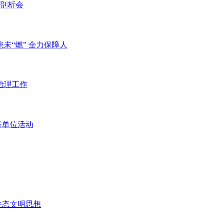
剖析会
未“燃” 全力保障人
治理工作
举单位活动
生态文明思想