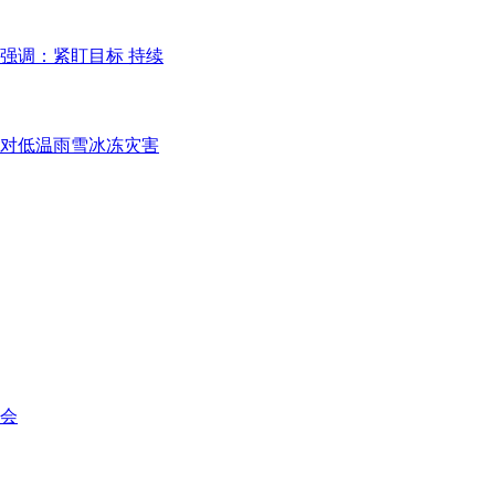
强调：紧盯目标 持续
应对低温雨雪冰冻灾害
会