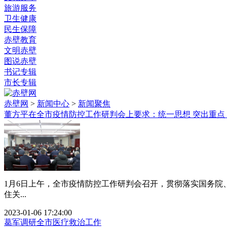
旅游服务
卫生健康
民生保障
赤壁教育
文明赤壁
图说赤壁
书记专辑
市长专辑
赤壁网
>
新闻中心
>
新闻聚焦
董方平在全市疫情防控工作研判会上要求：统一思想 突出重点 
1月6日上午，全市疫情防控工作研判会召开，贯彻落实国务
住关...
2023-01-06 17:24:00
葛军调研全市医疗救治工作