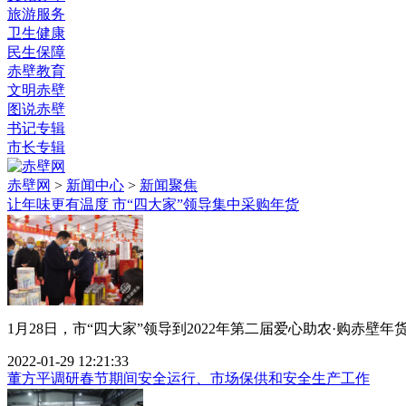
旅游服务
卫生健康
民生保障
赤壁教育
文明赤壁
图说赤壁
书记专辑
市长专辑
赤壁网
>
新闻中心
>
新闻聚焦
让年味更有温度 市“四大家”领导集中采购年货
1月28日，市“四大家”领导到2022年第二届爱心助农·购赤壁
2022-01-29 12:21:33
董方平调研春节期间安全运行、市场保供和安全生产工作