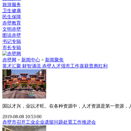
旅游服务
卫生健康
民生保障
赤壁教育
文明赤壁
图说赤壁
书记专辑
市长专辑
赤壁网
>
新闻中心
>
新闻聚焦
英才汇聚 财智涌流 赤壁人才强市工作喜获普惠红利
国以才兴，业以才旺。在各种资源中，人才资源是第一资源，人
2019-08-08 10:53:00
赤壁市召开工业企业遗留问题处置工作推进会