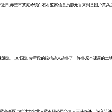
?“近日,赤壁市茶庵岭镇白石村监察信息员廖元香来到贫困户黄
通道、107国道 赤壁段的绿植越来越多了，许多原本裸露的土
壁高新区与维达力实业赤壁有限公司负责人王伟座谈，深入洽谈维