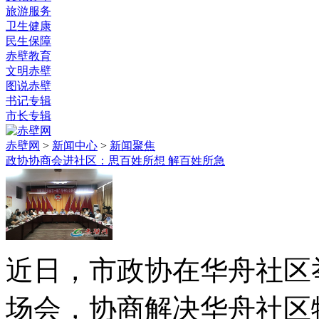
旅游服务
卫生健康
民生保障
赤壁教育
文明赤壁
图说赤壁
书记专辑
市长专辑
赤壁网
>
新闻中心
>
新闻聚焦
政协协商会进社区：思百姓所想 解百姓所急
近日，市政协在华舟社区
场会，协商解决华舟社区