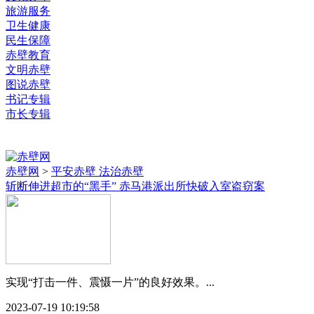
旅游服务
卫生健康
民生保障
赤壁教育
文明赤壁
图说赤壁
书记专辑
市长专辑
赤壁网
>
平安赤壁 法治赤壁
斩断伸进超市的“黑手” 赤马港派出所快破入室盗窃案
实现“打击一件、震慑一片”的良好效果。...
2023-07-19 10:19:58