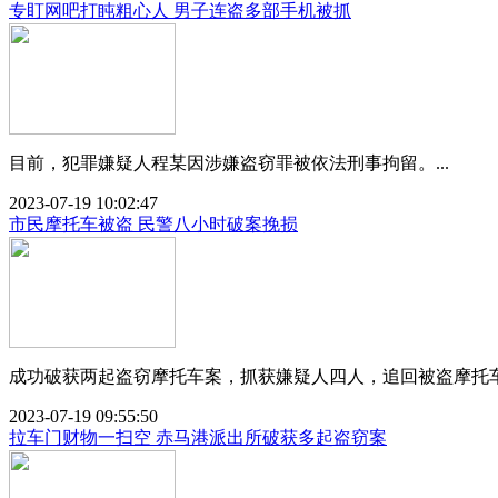
专盯网吧打盹粗心人 男子连盗多部手机被抓
目前，犯罪嫌疑人程某因涉嫌盗窃罪被依法刑事拘留。...
2023-07-19 10:02:47
市民摩托车被盗 民警八小时破案挽损
成功破获两起盗窃摩托车案，抓获嫌疑人四人，追回被盗摩托车两
2023-07-19 09:55:50
拉车门财物一扫空 赤马港派出所破获多起盗窃案